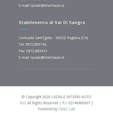
E-mail:
laziale@interniauto.it
Stabilimento di Val Di Sangro
Contrada Sant’Egidio - 66020 Paglieta (CH)
Tel: 0872.889196
Fax: 0872.889419
E-mail:
laziale@interniauto.it
© Copyright 2020 LAZIALE INTERNI AUTO
S.r.l. All Rights Reserved | P.I. 02146460601 |
Powered by
CB&C Lab