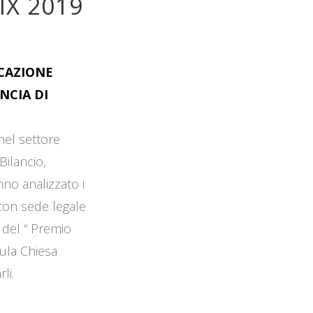
IX 2019
OCAZIONE
NCIA DI
 nel settore
Bilancio,
no analizzato i
 con sede legale
 del “ Premio
Aula Chiesa
li.