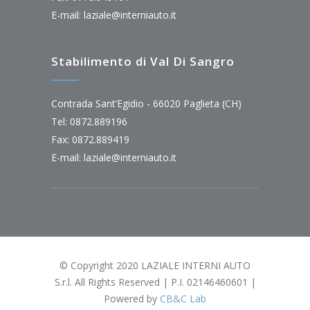
E-mail:
laziale@interniauto.it
Stabilimento di Val Di Sangro
Contrada Sant’Egidio - 66020 Paglieta (CH)
Tel: 0872.889196
Fax: 0872.889419
E-mail:
laziale@interniauto.it
© Copyright 2020 LAZIALE INTERNI AUTO
S.r.l. All Rights Reserved | P.I. 02146460601 |
Powered by
CB&C Lab