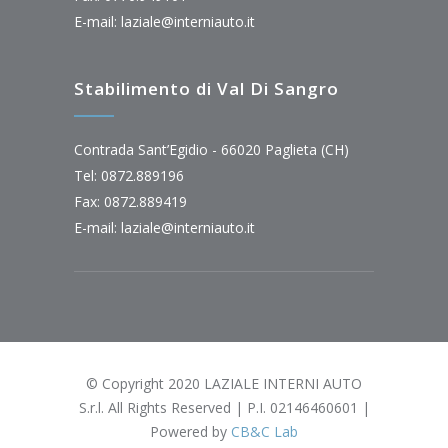
E-mail:
laziale@interniauto.it
Stabilimento di Val Di Sangro
Contrada Sant’Egidio - 66020 Paglieta (CH)
Tel: 0872.889196
Fax: 0872.889419
E-mail:
laziale@interniauto.it
© Copyright 2020 LAZIALE INTERNI AUTO
S.r.l. All Rights Reserved | P.I. 02146460601 |
Powered by
CB&C Lab