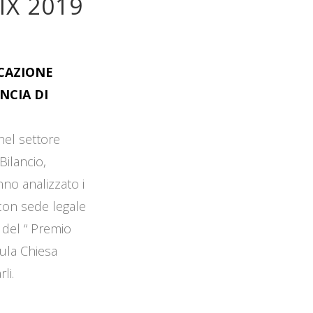
IX 2019
OCAZIONE
NCIA DI
 nel settore
Bilancio,
no analizzato i
 con sede legale
 del “ Premio
Aula Chiesa
li.