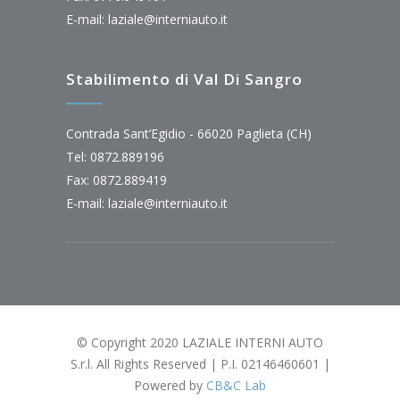
E-mail:
laziale@interniauto.it
Stabilimento di Val Di Sangro
Contrada Sant’Egidio - 66020 Paglieta (CH)
Tel: 0872.889196
Fax: 0872.889419
E-mail:
laziale@interniauto.it
© Copyright 2020 LAZIALE INTERNI AUTO
S.r.l. All Rights Reserved | P.I. 02146460601 |
Powered by
CB&C Lab