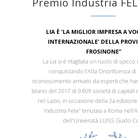
Premio Industria FEL
LIA È ‘LA MIGLIOR IMPRESA A V
INTERNAZIONALE’ DELLA PROVI
FROSINONE”
La Lia si è ritagliata un ruolo di spicco
conquistando l’Alta Onorificenza di 
riconoscimento arrivato da esperti che han
bilanci del 2017 di 9.809 società di capitali
nel Lazio, in occasione della 2a edizione
Industria Felix” tenutasi a Roma nell’
dell’Università LUISS Guido Car