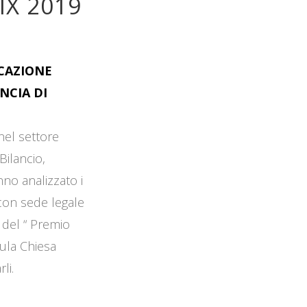
IX 2019
OCAZIONE
NCIA DI
 nel settore
Bilancio,
no analizzato i
 con sede legale
 del “ Premio
Aula Chiesa
li.