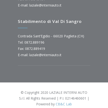
E-mail:
laziale@interniauto.it
Stabilimento di Val Di Sangro
Contrada Sant’Egidio - 66020 Paglieta (CH)
Tel: 0872.889196
Fax: 0872.889419
E-mail:
laziale@interniauto.it
© Copyright 2020 LAZIALE INTERNI AUTO
S.r.l. All Rights Reserved | P.I. 02146460601 |
Powered by
CB&C Lab