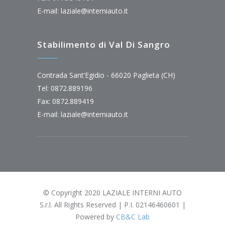
E-mail:
laziale@interniauto.it
Stabilimento di Val Di Sangro
Contrada Sant’Egidio - 66020 Paglieta (CH)
Tel: 0872.889196
Fax: 0872.889419
E-mail:
laziale@interniauto.it
© Copyright 2020 LAZIALE INTERNI AUTO
S.r.l. All Rights Reserved | P.I. 02146460601 |
Powered by
CB&C Lab