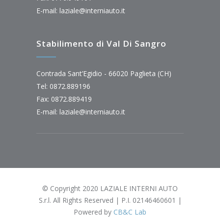
E-mail:
laziale@interniauto.it
Stabilimento di Val Di Sangro
Contrada Sant’Egidio - 66020 Paglieta (CH)
Tel: 0872.889196
Fax: 0872.889419
E-mail:
laziale@interniauto.it
© Copyright 2020 LAZIALE INTERNI AUTO
S.r.l. All Rights Reserved | P.I. 02146460601 |
Powered by
CB&C Lab