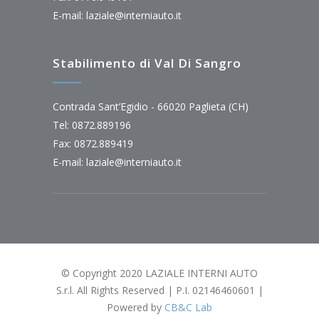
E-mail:
laziale@interniauto.it
Stabilimento di Val Di Sangro
Contrada Sant’Egidio - 66020 Paglieta (CH)
Tel: 0872.889196
Fax: 0872.889419
E-mail:
laziale@interniauto.it
© Copyright 2020 LAZIALE INTERNI AUTO
S.r.l. All Rights Reserved | P.I. 02146460601 |
Powered by
CB&C Lab