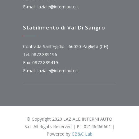
E-mail:
laziale@interniauto.it
Stabilimento di Val Di Sangro
Contrada Sant’Egidio - 66020 Paglieta (CH)
Tel: 0872.889196
Fax: 0872.889419
E-mail:
laziale@interniauto.it
© Copyright 2020 LAZIALE INTERNI AUTO
S.r.l. All Rights Reserved | P.I. 02146460601 |
Powered by
CB&C Lab