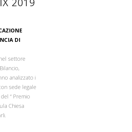
IX 2019
OCAZIONE
NCIA DI
 nel settore
Bilancio,
no analizzato i
 con sede legale
 del “ Premio
Aula Chiesa
li.