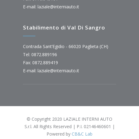
E-mail:
laziale@interniauto.it
Stabilimento di Val Di Sangro
Contrada Sant’Egidio - 66020 Paglieta (CH)
Tel: 0872.889196
Fax: 0872.889419
E-mail:
laziale@interniauto.it
© Copyright 2020 LAZIALE INTERNI AUTO
S.r.l. All Rights Reserved | P.I. 02146460601 |
Powered by
CB&C Lab