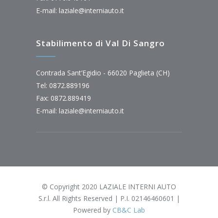
E-mail:
laziale@interniauto.it
Stabilimento di Val Di Sangro
Contrada Sant’Egidio - 66020 Paglieta (CH)
Tel: 0872.889196
Fax: 0872.889419
E-mail:
laziale@interniauto.it
© Copyright 2020 LAZIALE INTERNI AUTO
S.r.l. All Rights Reserved | P.I. 02146460601 |
Powered by
CB&C Lab