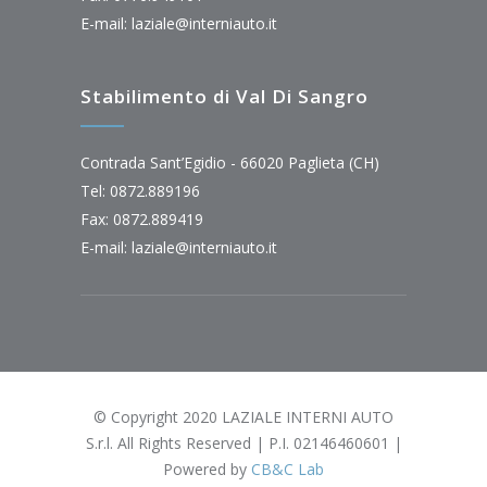
E-mail:
laziale@interniauto.it
Stabilimento di Val Di Sangro
Contrada Sant’Egidio - 66020 Paglieta (CH)
Tel: 0872.889196
Fax: 0872.889419
E-mail:
laziale@interniauto.it
© Copyright 2020 LAZIALE INTERNI AUTO
S.r.l. All Rights Reserved | P.I. 02146460601 |
Powered by
CB&C Lab