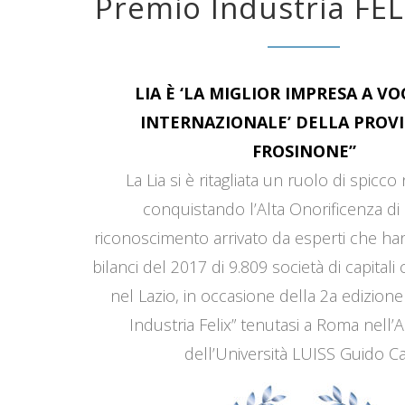
Premio Industria FEL
LIA È ‘LA MIGLIOR IMPRESA A V
INTERNAZIONALE’ DELLA PROVI
FROSINONE”
La Lia si è ritagliata un ruolo di spicco
conquistando l’Alta Onorificenza di 
riconoscimento arrivato da esperti che han
bilanci del 2017 di 9.809 società di capitali
nel Lazio, in occasione della 2a edizione
Industria Felix” tenutasi a Roma nell’
dell’Università LUISS Guido Car