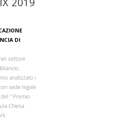
IX 2019
OCAZIONE
NCIA DI
 nel settore
Bilancio,
no analizzato i
 con sede legale
 del “ Premio
Aula Chiesa
li.