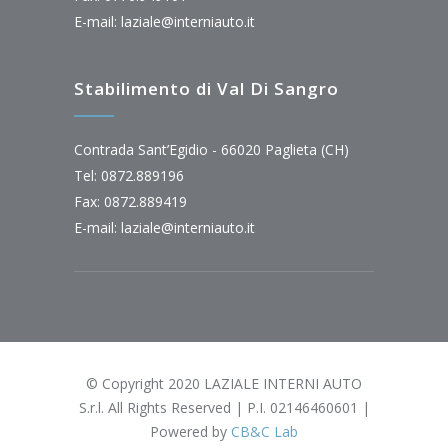
E-mail:
laziale@interniauto.it
Stabilimento di Val Di Sangro
Contrada Sant’Egidio - 66020 Paglieta (CH)
Tel: 0872.889196
Fax: 0872.889419
E-mail:
laziale@interniauto.it
© Copyright 2020 LAZIALE INTERNI AUTO
S.r.l. All Rights Reserved | P.I. 02146460601 |
Powered by
CB&C Lab