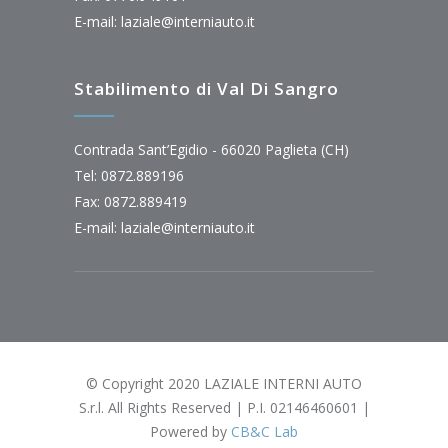
E-mail:
laziale@interniauto.it
Stabilimento di Val Di Sangro
Contrada Sant’Egidio - 66020 Paglieta (CH)
Tel: 0872.889196
Fax: 0872.889419
E-mail:
laziale@interniauto.it
© Copyright 2020 LAZIALE INTERNI AUTO
S.r.l. All Rights Reserved | P.I. 02146460601 |
Powered by
CB&C Lab