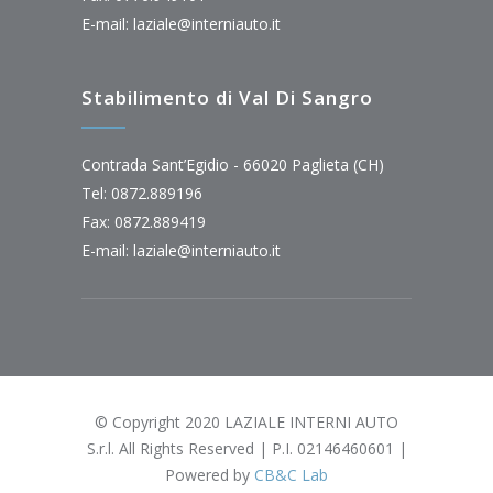
E-mail:
laziale@interniauto.it
Stabilimento di Val Di Sangro
Contrada Sant’Egidio - 66020 Paglieta (CH)
Tel: 0872.889196
Fax: 0872.889419
E-mail:
laziale@interniauto.it
© Copyright 2020 LAZIALE INTERNI AUTO
S.r.l. All Rights Reserved | P.I. 02146460601 |
Powered by
CB&C Lab