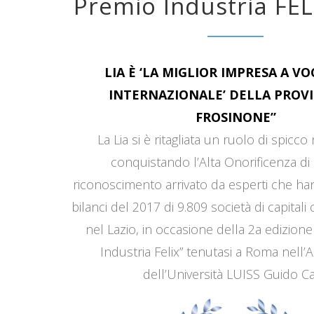
Premio Industria FEL
LIA È ‘LA MIGLIOR IMPRESA A V
INTERNAZIONALE’ DELLA PROVI
FROSINONE”
La Lia si è ritagliata un ruolo di spicco
conquistando l’Alta Onorificenza di 
riconoscimento arrivato da esperti che han
bilanci del 2017 di 9.809 società di capitali
nel Lazio, in occasione della 2a edizione
Industria Felix” tenutasi a Roma nell’
dell’Università LUISS Guido Car