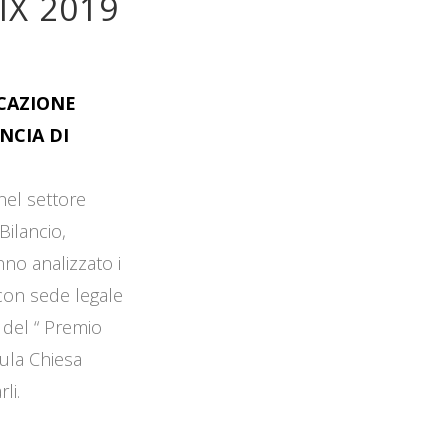
IX 2019
OCAZIONE
NCIA DI
 nel settore
Bilancio,
no analizzato i
 con sede legale
 del “ Premio
Aula Chiesa
li.