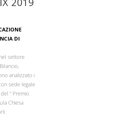
IX 2019
OCAZIONE
NCIA DI
 nel settore
Bilancio,
no analizzato i
 con sede legale
 del “ Premio
Aula Chiesa
li.