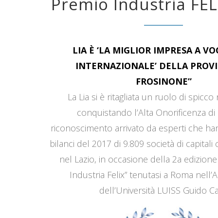
Premio Industria FEL
LIA È ‘LA MIGLIOR IMPRESA A V
INTERNAZIONALE’ DELLA PROVI
FROSINONE”
La Lia si è ritagliata un ruolo di spicco
conquistando l’Alta Onorificenza di 
riconoscimento arrivato da esperti che han
bilanci del 2017 di 9.809 società di capitali
nel Lazio, in occasione della 2a edizione
Industria Felix” tenutasi a Roma nell’
dell’Università LUISS Guido Car