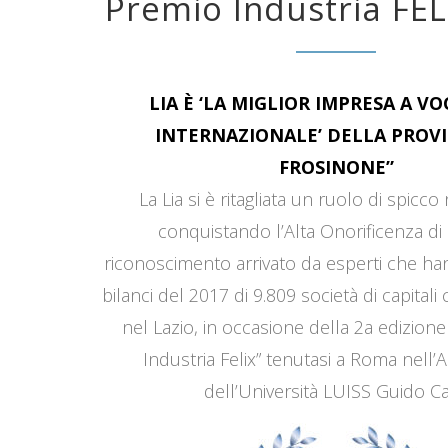
Premio Industria FEL
LIA È ‘LA MIGLIOR IMPRESA A V
INTERNAZIONALE’ DELLA PROVI
FROSINONE”
La Lia si è ritagliata un ruolo di spicco
conquistando l’Alta Onorificenza di 
riconoscimento arrivato da esperti che han
bilanci del 2017 di 9.809 società di capitali
nel Lazio, in occasione della 2a edizione
Industria Felix” tenutasi a Roma nell’
dell’Università LUISS Guido Car