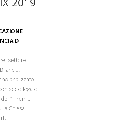
IX 2019
OCAZIONE
NCIA DI
 nel settore
Bilancio,
no analizzato i
 con sede legale
 del “ Premio
Aula Chiesa
li.