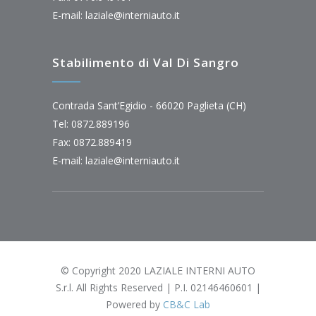
E-mail:
laziale@interniauto.it
Stabilimento di Val Di Sangro
Contrada Sant’Egidio - 66020 Paglieta (CH)
Tel: 0872.889196
Fax: 0872.889419
E-mail:
laziale@interniauto.it
© Copyright 2020 LAZIALE INTERNI AUTO
S.r.l. All Rights Reserved | P.I. 02146460601 |
Powered by
CB&C Lab