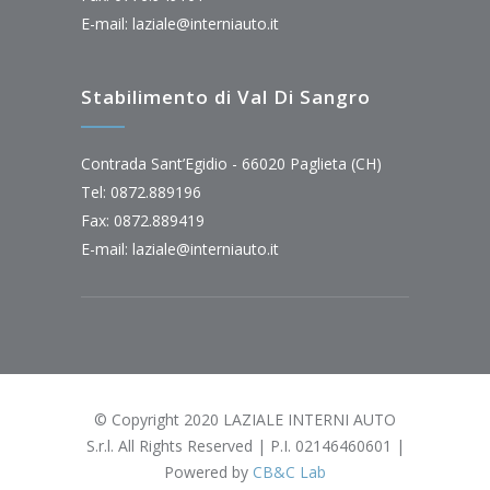
E-mail:
laziale@interniauto.it
Stabilimento di Val Di Sangro
Contrada Sant’Egidio - 66020 Paglieta (CH)
Tel: 0872.889196
Fax: 0872.889419
E-mail:
laziale@interniauto.it
© Copyright 2020 LAZIALE INTERNI AUTO
S.r.l. All Rights Reserved | P.I. 02146460601 |
Powered by
CB&C Lab