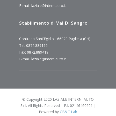
E-mail:
laziale@interniauto.it
Stabilimento di Val Di Sangro
Contrada Sant’Egidio - 66020 Paglieta (CH)
Tel: 0872.889196
Fax: 0872.889419
E-mail:
laziale@interniauto.it
© Copyright 2020 LAZIALE INTERNI AUTO
S.r.l. All Rights Reserved | P.I. 02146460601 |
Powered by
CB&C Lab