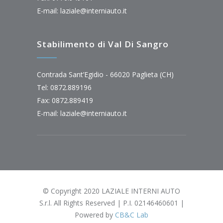
E-mail:
laziale@interniauto.it
Stabilimento di Val Di Sangro
Contrada Sant’Egidio - 66020 Paglieta (CH)
Tel: 0872.889196
Fax: 0872.889419
E-mail:
laziale@interniauto.it
© Copyright 2020 LAZIALE INTERNI AUTO
S.r.l. All Rights Reserved | P.I. 02146460601 |
Powered by
CB&C Lab