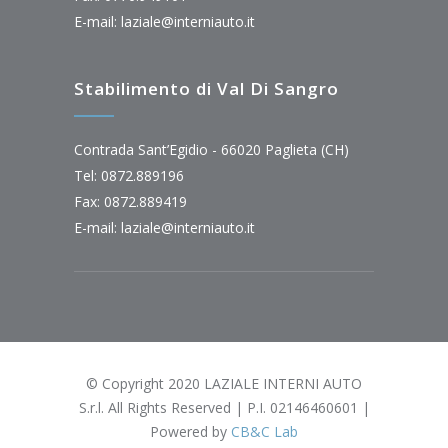
E-mail:
laziale@interniauto.it
Stabilimento di Val Di Sangro
Contrada Sant’Egidio - 66020 Paglieta (CH)
Tel: 0872.889196
Fax: 0872.889419
E-mail:
laziale@interniauto.it
© Copyright 2020 LAZIALE INTERNI AUTO
S.r.l. All Rights Reserved | P.I. 02146460601 |
Powered by
CB&C Lab