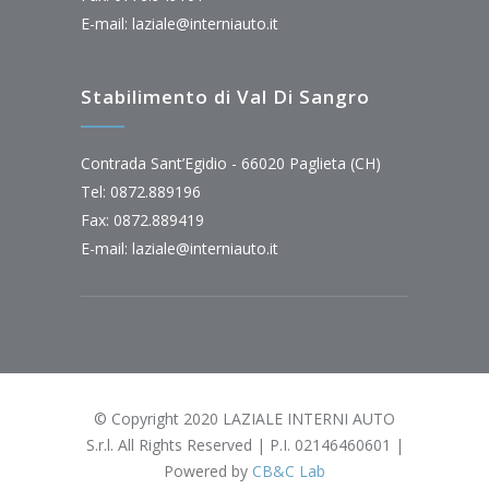
E-mail:
laziale@interniauto.it
Stabilimento di Val Di Sangro
Contrada Sant’Egidio - 66020 Paglieta (CH)
Tel: 0872.889196
Fax: 0872.889419
E-mail:
laziale@interniauto.it
© Copyright 2020 LAZIALE INTERNI AUTO
S.r.l. All Rights Reserved | P.I. 02146460601 |
Powered by
CB&C Lab