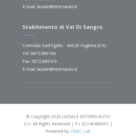
E-mail:
laziale@interniauto.it
Stabilimento di Val Di Sangro
Contrada Sant’Egidio - 66020 Paglieta (CH)
Tel: 0872.889196
Fax: 0872.889419
E-mail:
laziale@interniauto.it
© Copyright 2020 LAZIALE INTERNI AUTO
S.r.l. All Rights Reserved | P.I. 02146460601 |
Powered by
CB&C Lab