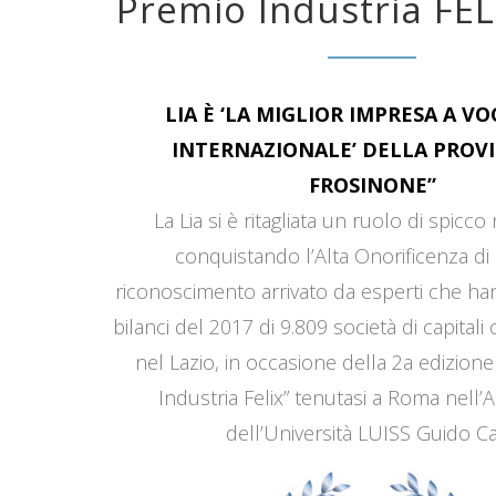
Premio Industria FEL
LIA È ‘LA MIGLIOR IMPRESA A V
INTERNAZIONALE’ DELLA PROVI
FROSINONE”
La Lia si è ritagliata un ruolo di spicco
conquistando l’Alta Onorificenza di 
riconoscimento arrivato da esperti che han
bilanci del 2017 di 9.809 società di capitali
nel Lazio, in occasione della 2a edizione
Industria Felix” tenutasi a Roma nell’
dell’Università LUISS Guido Car