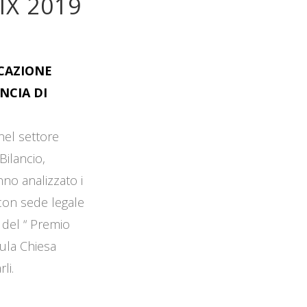
IX 2019
OCAZIONE
NCIA DI
 nel settore
Bilancio,
no analizzato i
 con sede legale
 del “ Premio
Aula Chiesa
li.