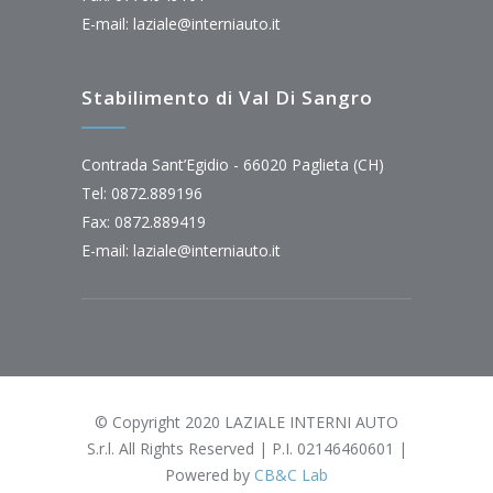
E-mail:
laziale@interniauto.it
Stabilimento di Val Di Sangro
Contrada Sant’Egidio - 66020 Paglieta (CH)
Tel: 0872.889196
Fax: 0872.889419
E-mail:
laziale@interniauto.it
© Copyright 2020 LAZIALE INTERNI AUTO
S.r.l. All Rights Reserved | P.I. 02146460601 |
Powered by
CB&C Lab