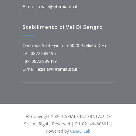
E-mail:
laziale@interniauto.it
Stabilimento di Val Di Sangro
Contrada Sant’Egidio - 66020 Paglieta (CH)
Tel: 0872.889196
Fax: 0872.889419
E-mail:
laziale@interniauto.it
© Copyright 2020 LAZIALE INTERNI AUTO
S.r.l. All Rights Reserved | P.I. 02146460601 |
Powered by
CB&C Lab