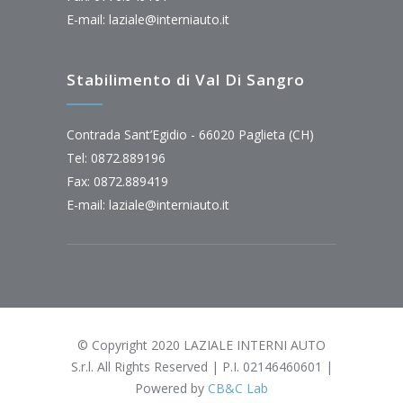
E-mail:
laziale@interniauto.it
Stabilimento di Val Di Sangro
Contrada Sant’Egidio - 66020 Paglieta (CH)
Tel: 0872.889196
Fax: 0872.889419
E-mail:
laziale@interniauto.it
© Copyright 2020 LAZIALE INTERNI AUTO
S.r.l. All Rights Reserved | P.I. 02146460601 |
Powered by
CB&C Lab