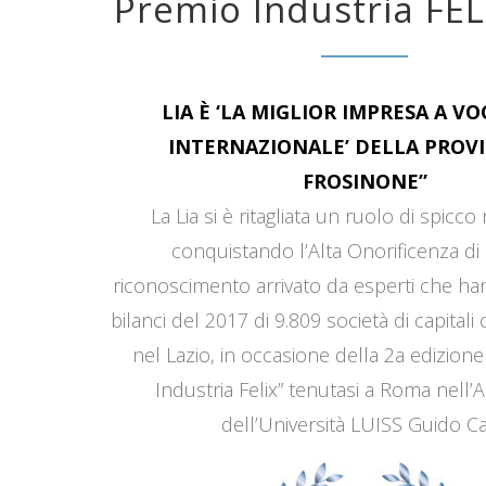
Premio Industria FEL
LIA È ‘LA MIGLIOR IMPRESA A V
INTERNAZIONALE’ DELLA PROVI
FROSINONE”
La Lia si è ritagliata un ruolo di spicco
conquistando l’Alta Onorificenza di 
riconoscimento arrivato da esperti che han
bilanci del 2017 di 9.809 società di capitali
nel Lazio, in occasione della 2a edizione
Industria Felix” tenutasi a Roma nell’
dell’Università LUISS Guido Car