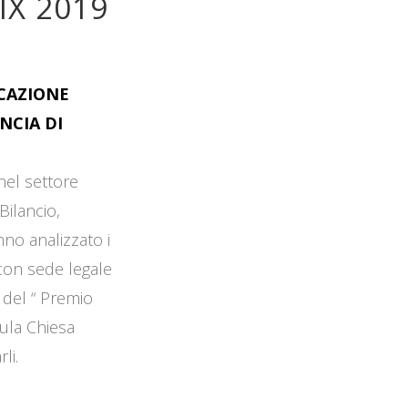
IX 2019
OCAZIONE
NCIA DI
 nel settore
Bilancio,
no analizzato i
 con sede legale
 del “ Premio
Aula Chiesa
li.