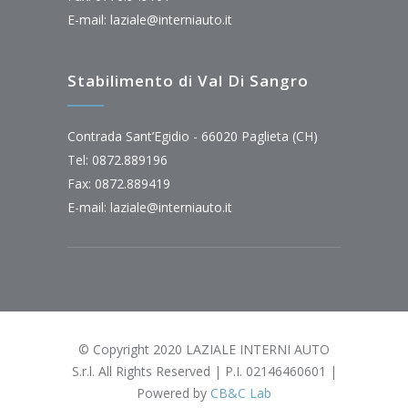
E-mail:
laziale@interniauto.it
Stabilimento di Val Di Sangro
Contrada Sant’Egidio - 66020 Paglieta (CH)
Tel: 0872.889196
Fax: 0872.889419
E-mail:
laziale@interniauto.it
© Copyright 2020 LAZIALE INTERNI AUTO
S.r.l. All Rights Reserved | P.I. 02146460601 |
Powered by
CB&C Lab