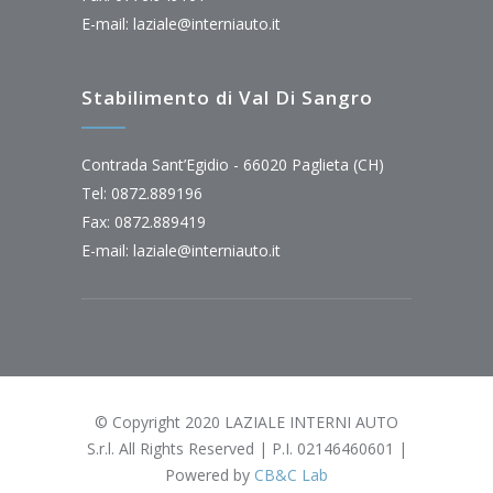
E-mail:
laziale@interniauto.it
Stabilimento di Val Di Sangro
Contrada Sant’Egidio - 66020 Paglieta (CH)
Tel: 0872.889196
Fax: 0872.889419
E-mail:
laziale@interniauto.it
© Copyright 2020 LAZIALE INTERNI AUTO
S.r.l. All Rights Reserved | P.I. 02146460601 |
Powered by
CB&C Lab