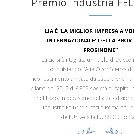
Premio Industria FEL
LIA È ‘LA MIGLIOR IMPRESA A V
INTERNAZIONALE’ DELLA PROVI
FROSINONE”
La Lia si è ritagliata un ruolo di spicco
conquistando l’Alta Onorificenza di 
riconoscimento arrivato da esperti che han
bilanci del 2017 di 9.809 società di capitali
nel Lazio, in occasione della 2a edizione
Industria Felix” tenutasi a Roma nell’
dell’Università LUISS Guido Car