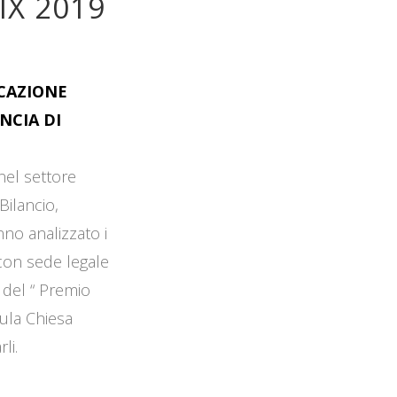
IX 2019
OCAZIONE
NCIA DI
 nel settore
Bilancio,
no analizzato i
 con sede legale
 del “ Premio
Aula Chiesa
li.