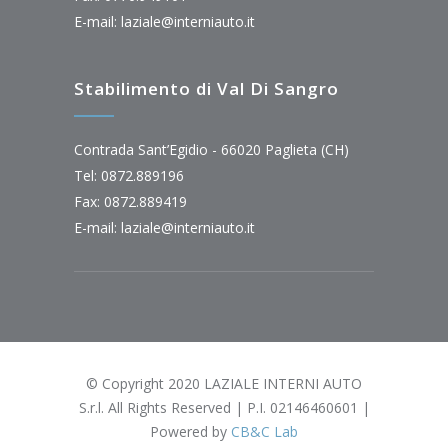
E-mail:
laziale@interniauto.it
Stabilimento di Val Di Sangro
Contrada Sant’Egidio - 66020 Paglieta (CH)
Tel: 0872.889196
Fax: 0872.889419
E-mail:
laziale@interniauto.it
© Copyright 2020 LAZIALE INTERNI AUTO
S.r.l. All Rights Reserved | P.I. 02146460601 |
Powered by
CB&C Lab