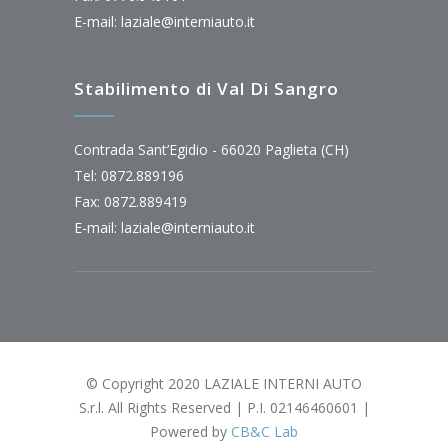
E-mail:
laziale@interniauto.it
Stabilimento di Val Di Sangro
Contrada Sant’Egidio - 66020 Paglieta (CH)
Tel: 0872.889196
Fax: 0872.889419
E-mail:
laziale@interniauto.it
© Copyright 2020 LAZIALE INTERNI AUTO
S.r.l. All Rights Reserved | P.I. 02146460601 |
Powered by
CB&C Lab