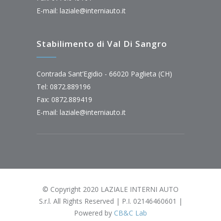
E-mail:
laziale@interniauto.it
Stabilimento di Val Di Sangro
Contrada Sant’Egidio - 66020 Paglieta (CH)
Tel: 0872.889196
Fax: 0872.889419
E-mail:
laziale@interniauto.it
© Copyright 2020 LAZIALE INTERNI AUTO
S.r.l. All Rights Reserved | P.I. 02146460601 |
Powered by
CB&C Lab