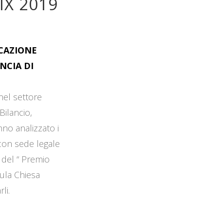
IX 2019
OCAZIONE
NCIA DI
 nel settore
Bilancio,
no analizzato i
 con sede legale
 del “ Premio
Aula Chiesa
li.