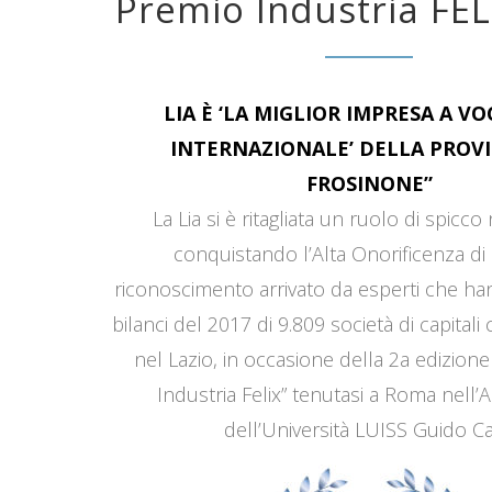
Premio Industria FEL
LIA È ‘LA MIGLIOR IMPRESA A V
INTERNAZIONALE’ DELLA PROVI
FROSINONE”
La Lia si è ritagliata un ruolo di spicco
conquistando l’Alta Onorificenza di 
riconoscimento arrivato da esperti che han
bilanci del 2017 di 9.809 società di capitali
nel Lazio, in occasione della 2a edizione
Industria Felix” tenutasi a Roma nell’
dell’Università LUISS Guido Car