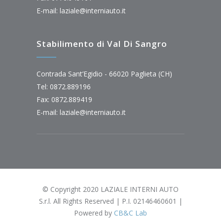
E-mail:
laziale@interniauto.it
Stabilimento di Val Di Sangro
Contrada Sant’Egidio - 66020 Paglieta (CH)
Tel: 0872.889196
Fax: 0872.889419
E-mail:
laziale@interniauto.it
© Copyright 2020 LAZIALE INTERNI AUTO
S.r.l. All Rights Reserved | P.I. 02146460601 |
Powered by
CB&C Lab