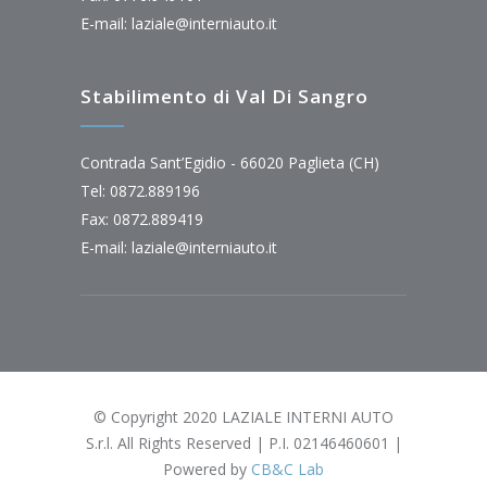
E-mail:
laziale@interniauto.it
Stabilimento di Val Di Sangro
Contrada Sant’Egidio - 66020 Paglieta (CH)
Tel: 0872.889196
Fax: 0872.889419
E-mail:
laziale@interniauto.it
© Copyright 2020 LAZIALE INTERNI AUTO
S.r.l. All Rights Reserved | P.I. 02146460601 |
Powered by
CB&C Lab