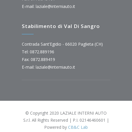
E-mail:
laziale@interniauto.it
Stabilimento di Val Di Sangro
Contrada Sant’Egidio - 66020 Paglieta (CH)
Tel: 0872.889196
Fax: 0872.889419
E-mail:
laziale@interniauto.it
© Copyright 2020 LAZIALE INTERNI AUTO
S.r.l. All Rights Reserved | P.I. 02146460601 |
Powered by
CB&C Lab