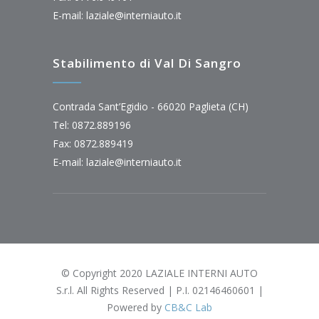
E-mail:
laziale@interniauto.it
Stabilimento di Val Di Sangro
Contrada Sant’Egidio - 66020 Paglieta (CH)
Tel: 0872.889196
Fax: 0872.889419
E-mail:
laziale@interniauto.it
© Copyright 2020 LAZIALE INTERNI AUTO
S.r.l. All Rights Reserved | P.I. 02146460601 |
Powered by
CB&C Lab