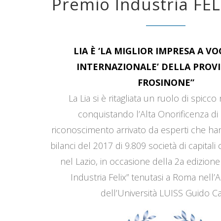
Premio Industria FEL
LIA È ‘LA MIGLIOR IMPRESA A V
INTERNAZIONALE’ DELLA PROVI
FROSINONE”
La Lia si è ritagliata un ruolo di spicco
conquistando l’Alta Onorificenza di 
riconoscimento arrivato da esperti che han
bilanci del 2017 di 9.809 società di capitali
nel Lazio, in occasione della 2a edizione
Industria Felix” tenutasi a Roma nell’
dell’Università LUISS Guido Car