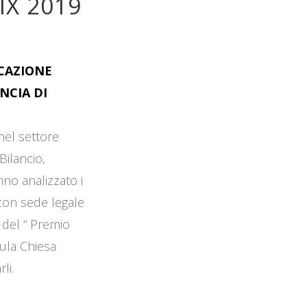
IX 2019
OCAZIONE
NCIA DI
 nel settore
Bilancio,
no analizzato i
 con sede legale
 del “ Premio
Aula Chiesa
li.