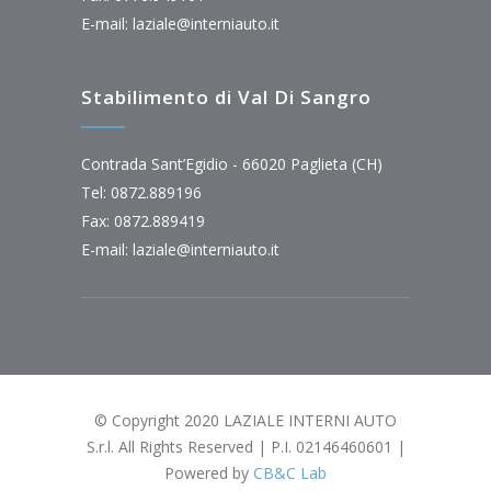
E-mail:
laziale@interniauto.it
Stabilimento di Val Di Sangro
Contrada Sant’Egidio - 66020 Paglieta (CH)
Tel: 0872.889196
Fax: 0872.889419
E-mail:
laziale@interniauto.it
© Copyright 2020 LAZIALE INTERNI AUTO
S.r.l. All Rights Reserved | P.I. 02146460601 |
Powered by
CB&C Lab