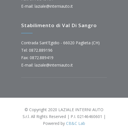
E-mail:
laziale@interniauto.it
Stabilimento di Val Di Sangro
Contrada Sant’Egidio - 66020 Paglieta (CH)
Tel: 0872.889196
Fax: 0872.889419
E-mail:
laziale@interniauto.it
© Copyright 2020 LAZIALE INTERNI AUTO
S.r.l. All Rights Reserved | P.I. 02146460601 |
Powered by
CB&C Lab