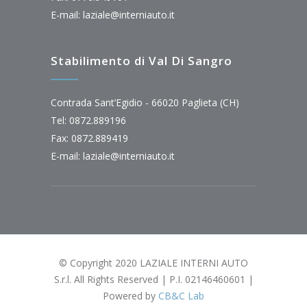
E-mail:
laziale@interniauto.it
Stabilimento di Val Di Sangro
Contrada Sant’Egidio - 66020 Paglieta (CH)
Tel: 0872.889196
Fax: 0872.889419
E-mail:
laziale@interniauto.it
© Copyright 2020 LAZIALE INTERNI AUTO
S.r.l. All Rights Reserved | P.I. 02146460601 |
Powered by
CB&C Lab